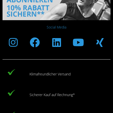
Social Media
Instagram
Facebook
Linkedin
Youtub
Xi
Klimafreundlicher Versand
Sicherer Kauf auf Rechnung*