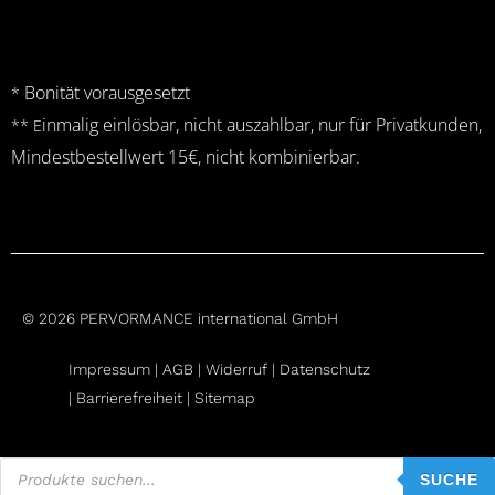
Bonität vorausgesetzt
*
inmalig einlösbar, nicht auszahlbar, nur für Privatkunden,
** E
Mindestbestellwert 15€, nicht kombinierbar.
© 2026 PERVORMANCE international GmbH
Impressum |
AGB
|
Widerruf
|
Datenschutz
|
Barrierefreiheit |
Sitemap
Products
search
SUCHE