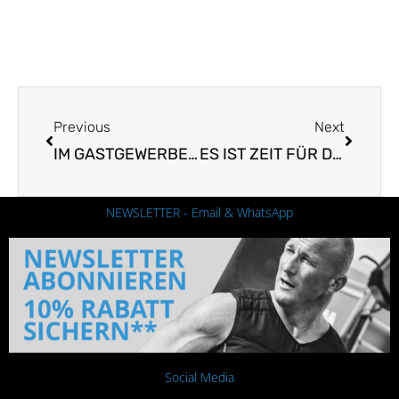
Prev
Nächst
Previous
Next
IM GASTGEWERBE AUCH BEI HITZE FIT UND LEISTUNGSFÄHIG BLEIBEN
ES IST ZEIT FÜR DIE PERFEKTE HITZESCHUTZ­STRATEGIE IN DER AUTOINDUSTRIE
NEWSLETTER - Email & WhatsApp
Social Media