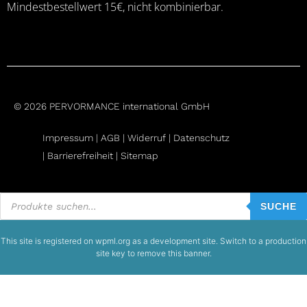
Mindestbestellwert 15€, nicht kombinierbar.
© 2026 PERVORMANCE international GmbH
Impressum |
AGB
|
Widerruf
|
Datenschutz
|
Barrierefreiheit |
Sitemap
Products
search
SUCHE
This site is registered on
wpml.org
as a development site. Switch to a production
site key to
remove this banner
.