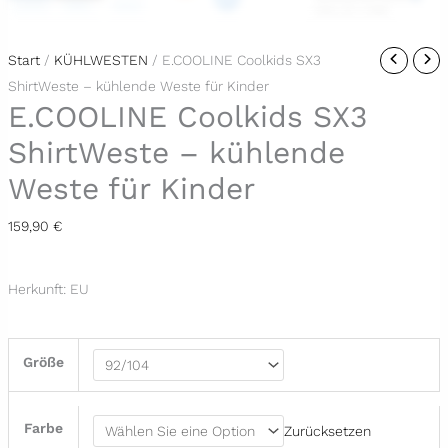
E.COOLINE
Start
/
KÜHLWESTEN
/ E.COOLINE Coolkids SX3
Coolkids
ShirtWeste – kühlende Weste für Kinder
E.COOLINE Coolkids SX3
SX3
ShirtWeste
ShirtWeste – kühlende
-
Weste für Kinder
kühlende
Weste
159,90
€
für
Kinder
Herkunft: EU
Menge
Größe
Farbe
Zurücksetzen