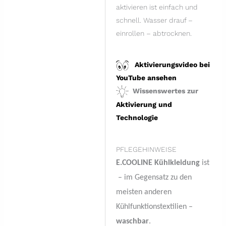
aktivieren ist einfach und
schnell. Wasser drauf –
einrollen – abtrocknen.
Aktivierungsvideo bei
YouTube ansehen
Wissenswertes zur
Aktivierung und
Technologie
PFLEGEHINWEISE
E.COOLINE Kühlkleidung
ist
– im Gegensatz zu den
meisten anderen
Kühlfunktionstextilien –
waschbar
.