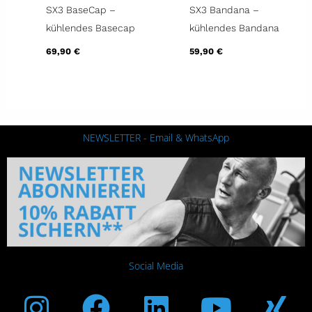
SX3 BaseCap –
SX3 Bandana –
kühlendes Basecap
kühlendes Bandana
69,90
€
59,90
€
NEWSLETTER - Email & WhatsApp
Social Media
Instagram
Facebook
Linkedin
Youtub
Xi