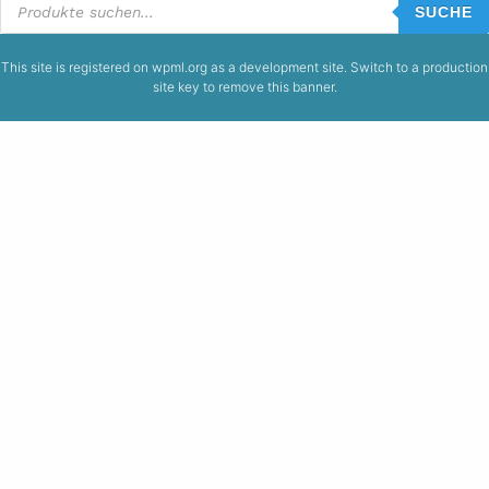
search
SUCHE
This site is registered on
wpml.org
as a development site. Switch to a production
site key to
remove this banner
.