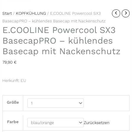
E.COOLINE
Start
/
KOPFKÜHLUNG
/ E.COOLINE Powercool SX3
Powercool
BasecapPRO – kühlendes Basecap mit Nackenschutz
E.COOLINE Powercool SX3
SX3
BasecapPRO
BasecapPRO – kühlendes
-
Basecap mit Nackenschutz
kühlendes
Basecap
79,90
€
mit
Nackenschutz
Herkunft: EU
Menge
Größe
Farbe
Zurücksetzen