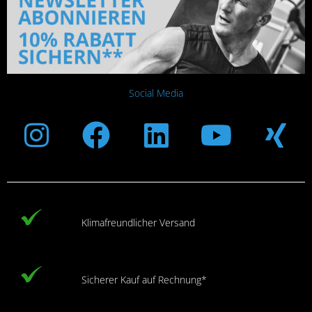
Social Media
Instagram
Facebook
Linkedin
Youtub
Xi
Klimafreundlicher Versand
Sicherer Kauf auf Rechnung*