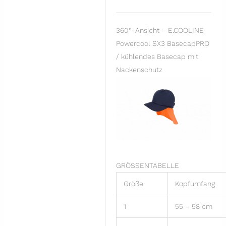
360°-Ansicht – E.COOLINE
Powercool SX3 BasecapPRO
/ kühlendes Basecap mit
Nackenschutz
GRÖSSENTABELLE
Größe
Kopfumfang
1
55 – 58 cm