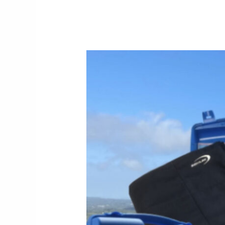
EXKLUSIV
GOLFEN:
INNOVATION
FÜR
HEISSE
GOLFTAGE