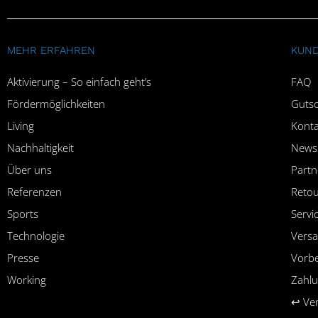
MEHR ERFAHREN
KUND
Aktivierung – So einfach geht’s
FAQ
Fördermöglichkeiten
Gutsc
Living
Konta
Nachhaltigkeit
Newsl
Über uns
Part
Referenzen
Reto
Sports
Servi
Technologie
Versa
Presse
Vorbe
Working
Zahlu
↩︎ Ve