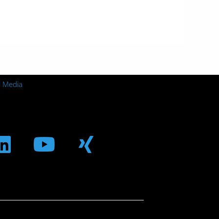
l Media
m
ebook
Linkedin
Youtube
Xing