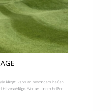
TAGE
e klingt, kann an besonders heißen
nd Hitzeschläge. Wer an einem heißen