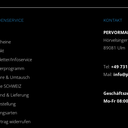
ENSERVICE
KONTAKT
PERVORMAN
Hörvelsinge
heine
89081 Ulm
kt
etter/Infoservice
Tel:
+49 731
nerprogramm
Mail:
info@
ure & Umtausch
ce SCHWEIZ
Geschäftsze
nd & Lieferung
Mo-Fr 08:00
stellung
ngsarten
rtrag widerrufen