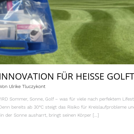
 INNOVATION FÜR HEISSE GOLF
 Von
Ulrike Tluczykont
ommer, Sonne, Golf – was für viele nach perfektem Lifestyl
Denn bereits ab 30°C steigt das Risiko für Kreislaufprobleme u
 in der Sonne ausharrt, bringt seinen Körper […]