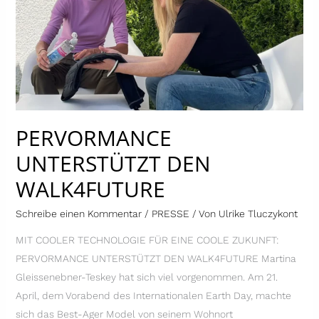
WALK4FUTURE
PERVORMANCE
UNTERSTÜTZT DEN
WALK4FUTURE
Schreibe einen Kommentar
/
PRESSE
/ Von
Ulrike Tluczykont
MIT COOLER TECHNOLOGIE FÜR EINE COOLE ZUKUNFT:
PERVORMANCE UNTERSTÜTZT DEN WALK4FUTURE Martina
Gleissenebner-Teskey hat sich viel vorgenommen. Am 21.
April, dem Vorabend des Internationalen Earth Day, machte
sich das Best-Ager Model von seinem Wohnort